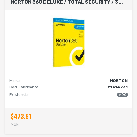
NORTON 360 DELUXE / TOTAL SECURITY / 3 DISPOSITIVOS / 1 AñO (CAJA)
Marca:
NORTON
Cód. Fabricante:
21414731
Existencia:
0 (0)
$473.91
MXN