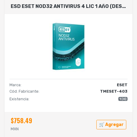
ESD ESET NOD32 ANTIVIRUS 4 LIC 1 AñO (DESCARGA DIGITAL)
Marca:
ESET
Cód. Fabricante:
TMESET-403
Existencia:
1 (0)
$758.49
🛒 Agregar
MXN