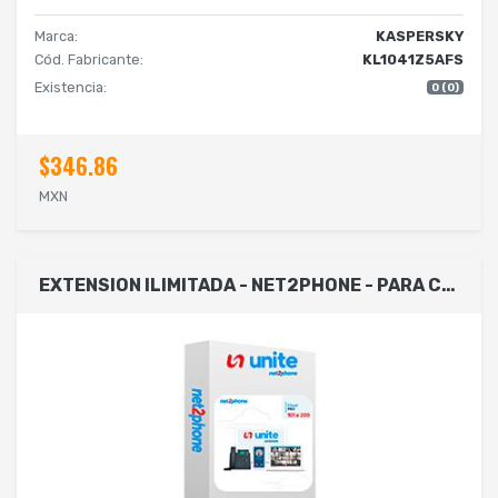
Marca:
KASPERSKY
Cód. Fabricante:
KL1041Z5AFS
Existencia:
0 (0)
$346.86
MXN
EXTENSION ILIMITADA - NET2PHONE - PARA CONMUTADOR TELEFONICO EN LA NUBE UNITE DE 101 A 200 USUARIOS - LICENCIA POR USUARIO - RENTA MENSUAL - ENTREGA ELECTRONICA