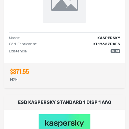
Marca:
KASPERSKY
Cód. Fabricante:
KL1962ZDAFS
Existencia:
0 (0)
$371.55
MXN
ESD KASPERSKY STANDARD 1 DISP 1 AñO