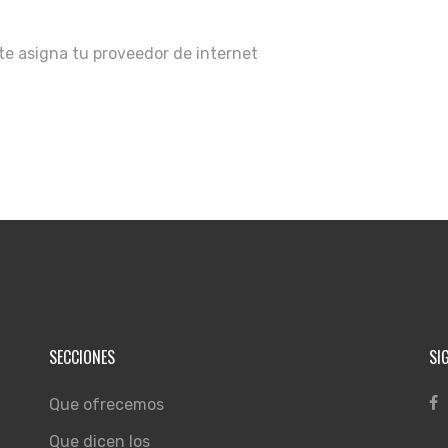
 te asigna tu proveedor de internet
SECCIONES
SI
Que ofrecemos
Que dicen los