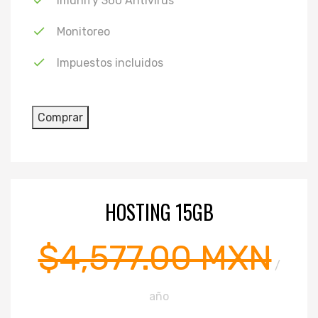
Imunify 360 Antivirus
Monitoreo
Impuestos incluidos
HOSTING 15GB
$4,577.00 MXN
/
año