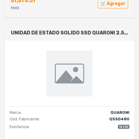
🛒 Agregar
MXN
UNIDAD DE ESTADO SOLIDO SSD QUARONI 2.5 480GB SATA3 6GB/S 7MM LECT 530MB/S ESCRIT 470MB/S
Marca:
QUARONI
Cód. Fabricante:
QSSD480
Existencia:
13 (0)