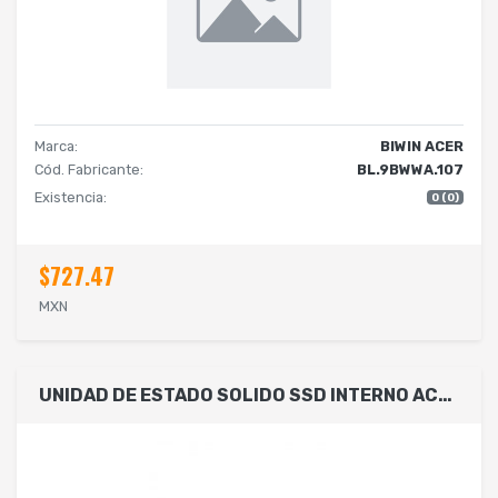
Marca:
BIWIN ACER
Cód. Fabricante:
BL.9BWWA.107
Existencia:
0 (0)
$727.47
MXN
UNIDAD DE ESTADO SOLIDO SSD INTERNO ACER FA100 256GB M.2 2280 NVME PCIE GEN 3X4 LECT.3300 ESCRIT.2700 MBS 3D TLC NAND PC LAPTOP MINIPC BL.9BWWA.118