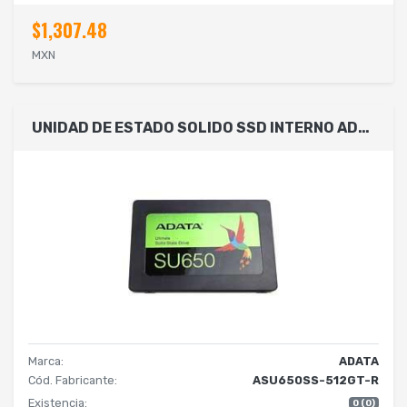
$1,307.48
MXN
UNIDAD DE ESTADO SOLIDO SSD INTERNO ADATA SU650 512GB 2.5 SATA3 LECT. 520 ESCRIT. 450 MBS 7MM PC LAPTOP MINIPC SIN BRACKET 3DNAND ASU650SS-512GT-R
Marca:
ADATA
Cód. Fabricante:
ASU650SS-512GT-R
Existencia:
0 (0)