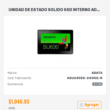
UNIDAD DE ESTADO SOLIDO SSD INTERNO ADATA SU630 240GB 2.5 SATA3 LECT.520 ESCRIT.450 MBS 7MM PC LAPTOP MINIPC SIN BRACKET 3DNAND ASU630SS-240GQ-R
Marca:
ADATA
Cód. Fabricante:
ASU630SS-240GQ-R
Existencia:
47 (0)
$1,046.93
🛒 Agregar
MXN