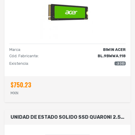
Marca:
BIWIN ACER
Cód. Fabricante:
BL.9BWWA.118
Existencia:
-2 (0)
$750.23
MXN
UNIDAD DE ESTADO SOLIDO SSD QUARONI 2.5 256GB / SATA3 / 6GB/S 7MM / LECT 530MB/S / ESCRIT 450MB/S.