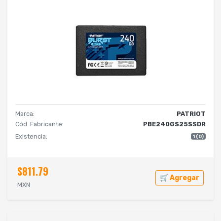
Marca:
PATRIOT
Cód. Fabricante:
PBE240GS25SSDR
Existencia:
1 (0)
$811.79
🛒 Agregar
MXN