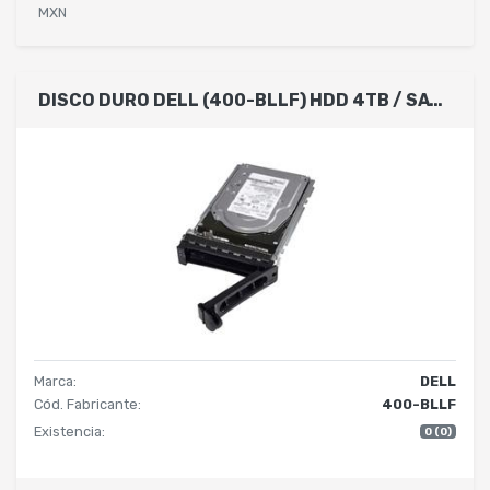
MXN
DISCO DURO DELL (400-BLLF) HDD 4TB / SATA / 7.2K / HOT PLUG / INCLUYE CADDY PARA SERVIDORES CON CHASIS DE DISCOS 3.5 . COMPATIBLE CON LOS MODELOS R360, T360, T560, R660XS, R760XS
Marca:
DELL
Cód. Fabricante:
400-BLLF
Existencia:
0 (0)