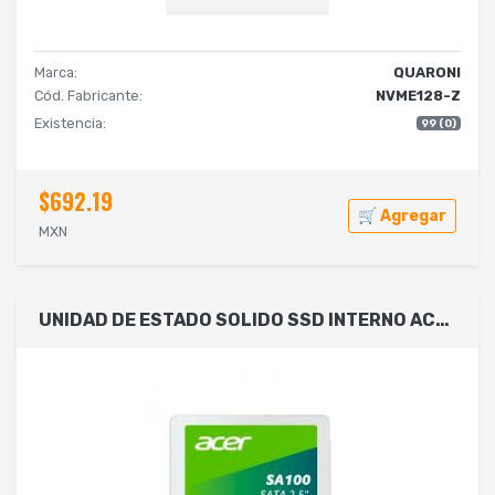
Marca:
QUARONI
Cód. Fabricante:
NVME128-Z
Existencia:
99 (0)
$692.19
🛒 Agregar
MXN
UNIDAD DE ESTADO SOLIDO SSD INTERNO ACER SA100 240GB 2.5 SATA3 LECT.560 ESCRIT. 500 MBS 7MM PC LAPTOP MINIPC BL.9BWWA.102