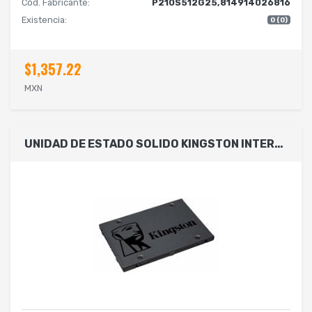
Cód. Fabricante:
P210S512G25,814914026816
Existencia:
0 (0)
$1,357.22
MXN
UNIDAD DE ESTADO SOLIDO KINGSTON INTERNO A400 240GB 2.5 SATA3 7MM LECT.500 ESCRIT.320MB/S PC/LAPTOP SA400S37/240G