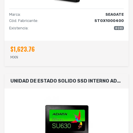
Marca:
SEAGATE
Cód. Fabricante:
STGX1000400
Existencia:
0 (0)
$1,623.76
MXN
UNIDAD DE ESTADO SOLIDO SSD INTERNO ADATA SU630 480GB 2.5 SATA3 LECT. 520 ESCRIT. 450 MBS 7MM PC LAPTOP MINIPC SIN BRACKET 3DNAND ASU630SS-480GQ-R