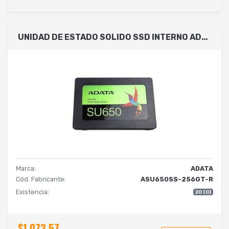
UNIDAD DE ESTADO SOLIDO SSD INTERNO ADATA SU650 256GB 2.5 SATA3 LECT. 520 ESCRIT. 450 MBS 7MM PC LAPTOP MINIPC SIN BRACKET 3DNAND ASU650SS-256GT-R
Marca:
ADATA
Cód. Fabricante:
ASU650SS-256GT-R
Existencia:
20 (0)
$1,073.57