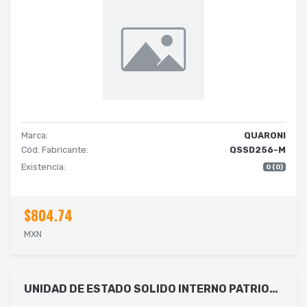
Marca:
QUARONI
Cód. Fabricante:
QSSD256-M
Existencia:
0 (0)
$804.74
MXN
UNIDAD DE ESTADO SOLIDO INTERNO PATRIOT BURST ELITE 240GB 2.5 SATA 3 LECT.450/ESCR.320MBS 7MM PC LAPTOP MINIPC SIN BACKET