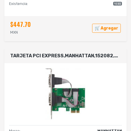
Existencia:
1 (0)
$447.70
🛒 Agregar
MXN
TARJETA PCI EXPRESS,MANHATTAN,152082,SERIAL 2 PUERTOS
Marca:
MANHATTAN