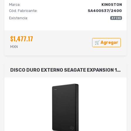
Marca:
KINGSTON
Cód. Fabricante:
SA400S37/240G
Existencia:
37 (0)
$1,477.17
🛒 Agregar
MXN
DISCO DURO EXTERNO SEAGATE EXPANSION 1TB 2.5 PORTATIL USB 3.0 NEGRO WIN MAC (STGX1000400)