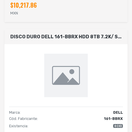
$10,217.86
MXN
DISCO DURO DELL 161-BBRX HDD 8TB 7.2K/ SATA/ HOT PLUG/ INCLUYE CADDY PARA SERVIDORES CON CHASIS DE DISCOS 3.5 . COMPATIBLE CON LOS MODELOS R360, T360, T560, R660XS, R760XS,R570
Marca:
DELL
Cód. Fabricante:
161-BBRX
Existencia:
0 (0)