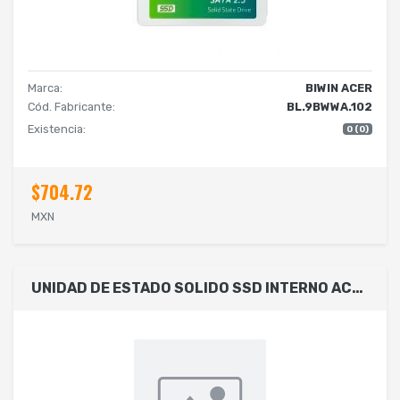
Marca:
BIWIN ACER
Cód. Fabricante:
BL.9BWWA.102
Existencia:
0 (0)
$704.72
MXN
UNIDAD DE ESTADO SOLIDO SSD INTERNO ACER RE100 256GB 2.5 SATA3 LECT.560 ESCRIT. 500 MBS BL.9BWWA.107