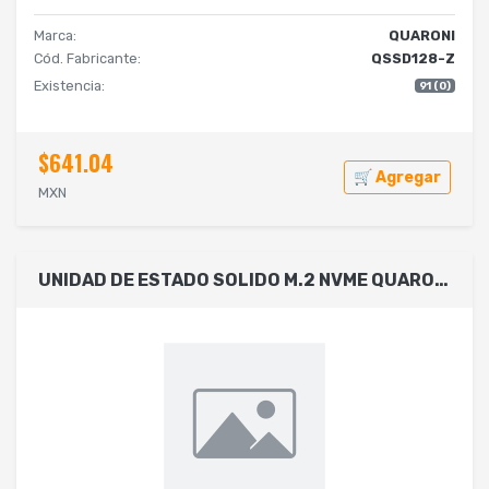
Marca:
QUARONI
Cód. Fabricante:
QSSD128-Z
Existencia:
91 (0)
$641.04
🛒 Agregar
MXN
UNIDAD DE ESTADO SOLIDO M.2 NVME QUARONI/128GB/PCIE/3.0X4/LECT 2000MB/S/ESCRIT 1600MB/S