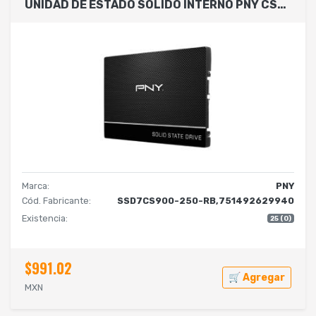
UNIDAD DE ESTADO SOLIDO INTERNO PNY CS900 250GB 2.5 SATA LECT.535 ESCRIT.500 MBS 7MM PC LAPTOP MINIPC
Marca:
PNY
Cód. Fabricante:
SSD7CS900-250-RB,751492629940
Existencia:
25 (0)
$991.02
🛒 Agregar
MXN