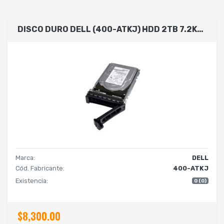
DISCO DURO DELL (400-ATKJ) HDD 2TB 7.2K/ SATA/ HOT PLUG/ INCLUYE CADDY PARA SERVIDORES CON CHASIS DE DISCOS 3.5 . COMPATIBLE CON LOS MODELOS R360, T360, T560, R660XS, R760XS
Marca:
DELL
Cód. Fabricante:
400-ATKJ
Existencia:
0 (0)
$8,300.00