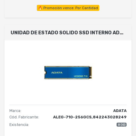
🔥 Promoción vence: Por Cantidad
UNIDAD DE ESTADO SOLIDO SSD INTERNO ADATA LEGEND 710 256GB M.2 2280 NVME PCIE GEN 3X4 LECT.2400 ESCRIT.1800 MBS PC LAPTOP MINIPC 3DNAND DISIPADOR ALEG-710-256GCS
Marca:
ADATA
Cód. Fabricante:
ALEG-710-256GCS,842243028249
Existencia:
0 (0)