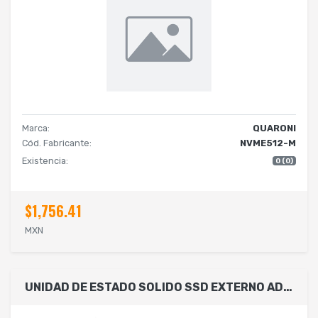
Marca:
QUARONI
Cód. Fabricante:
NVME512-M
Existencia:
0 (0)
$1,756.41
MXN
UNIDAD DE ESTADO SOLIDO SSD EXTERNO ADATA SC740 500GB PORTATIL USB 3.2 GEN 2 TIPO C WINDOWS MAC ANDROID PS5 XBOX X S COLOR AZUL SC740-500G-CBU