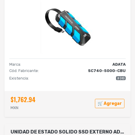
Marca:
ADATA
Cód. Fabricante:
SC740-500G-CBU
Existencia:
2 (0)
$1,762.94
🛒 Agregar
MXN
UNIDAD DE ESTADO SOLIDO SSD EXTERNO ADATA SC740 500GB PORTATIL USB 3.2 GEN 2 TIPO C WINDOWS MAC ANDROID PS5 XBOX X S COLOR NEGRO ( SC740-500G-CBK )