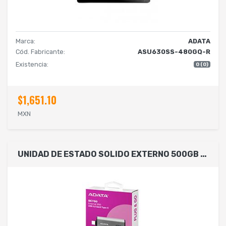
Marca:
ADATA
Cód. Fabricante:
ASU630SS-480GQ-R
Existencia:
0 (0)
$1,651.10
MXN
UNIDAD DE ESTADO SOLIDO EXTERNO 500GB ADATA SC750 PORTATIL USB TIPO C NEGRO WINDOWS MAC LINUX ANDROID PS4/5 XBOX SERIES X S SC750-500G-CCBK